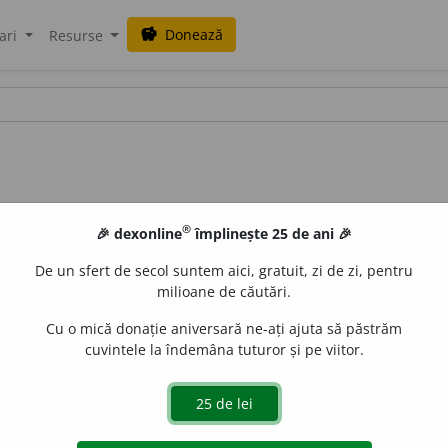
Donează
savings
ari
Resurse
®
🎉 dexonline
împlinește 25 de ani 🎉
De un sfert de secol suntem aici, gratuit, zi de zi, pentru
milioane de căutări.
Cu o mică donație aniversară ne-ați ajuta să păstrăm
cuvintele la îndemâna tuturor și pe viitor.
, termoizolator, izolant termic.
e
siveco
acțiuni