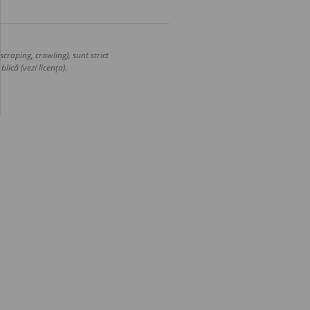
craping, crawling), sunt strict
lică (vezi licența).