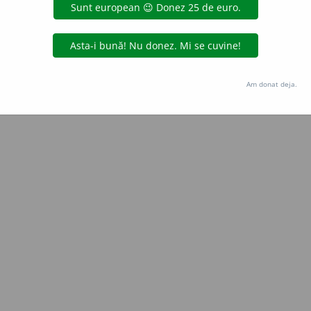
Copyright © 2004-2026 dexonline (https://dexonline.ro)
area datelor de pe acest site, inclusiv prin orice metode de extragere automată (web s
dul nostru prealabil scris, cu excepția seturilor de date oferite oficial spre utilizare pub
Am donat deja.
licență
confidențialitate
găzduit de
Hosterion