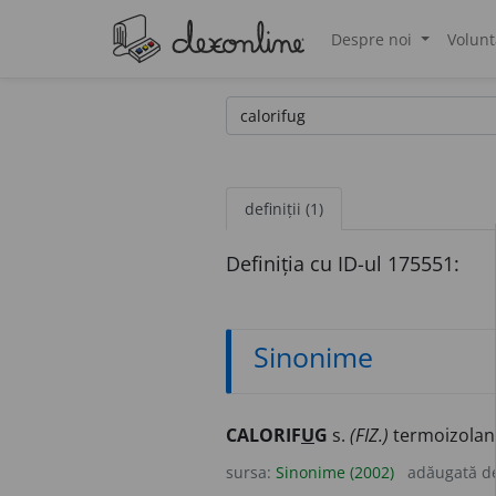
Despre noi
Volunt
®
definiții (1)
Definiția cu ID-ul 175551:
Sinonime
CALORIF
U
G
s.
(FIZ.)
termoizolant
sursa:
Sinonime (2002)
adăugată d