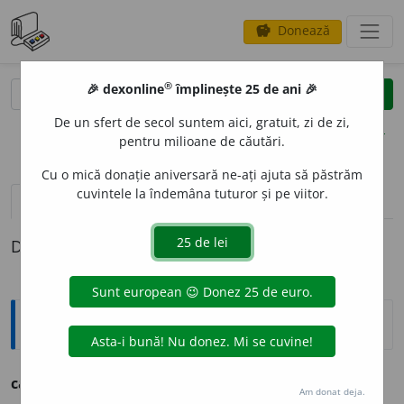
Donează
savings
®
®
🎉 dexonline
împlinește 25 de ani 🎉
caută
clear
search
De un sfert de secol suntem aici, gratuit, zi de zi,
opțiuni
pentru milioane de căutări.
Cu o mică donație aniversară ne-ați ajuta să păstrăm
cuvintele la îndemâna tuturor și pe viitor.
definiții (1)
Definiția cu ID-ul 1309289:
Ortografice DOOM
2
calorif
u
g
s.
n.
,
pl.
calorif
u
ge
Am donat deja.