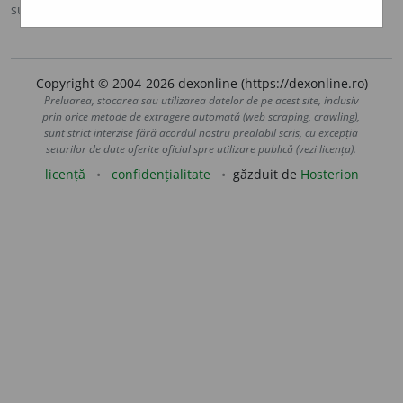
sursa:
DOOM 3 (2021)
adăugată de
gall
acțiuni
Copyright © 2004-2026 dexonline (https://dexonline.ro)
Preluarea, stocarea sau utilizarea datelor de pe acest site, inclusiv
prin orice metode de extragere automată (web scraping, crawling),
sunt strict interzise fără acordul nostru prealabil scris, cu excepția
seturilor de date oferite oficial spre utilizare publică (vezi licența).
licență
confidențialitate
găzduit de
Hosterion