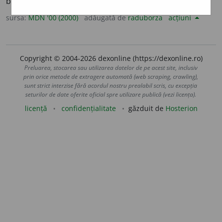
bârfi. (<
fr.
calomnier
)
sursa:
MDN '00 (2000)
adăugată de
raduborza
acțiuni
Copyright © 2004-2026 dexonline (https://dexonline.ro)
Preluarea, stocarea sau utilizarea datelor de pe acest site, inclusiv
prin orice metode de extragere automată (web scraping, crawling),
sunt strict interzise fără acordul nostru prealabil scris, cu excepția
seturilor de date oferite oficial spre utilizare publică (vezi licența).
licență
confidențialitate
găzduit de
Hosterion