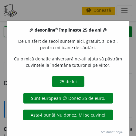
Donează
savings
®
®
🎉 dexonline
împlinește 25 de ani 🎉
caută
clear
search
De un sfert de secol suntem aici, gratuit, zi de zi,
opțiuni
pentru milioane de căutări.
Cu o mică donație aniversară ne-ați ajuta să păstrăm
cuvintele la îndemâna tuturor și pe viitor.
pronunție
(1)
volume_up
definiții (1)
Definiția cu ID-ul 453230:
Explicative DEX
CALOMNI
A
vb.
tr.
a vorbi pe cineva de rău; a defăima, a
Am donat deja.