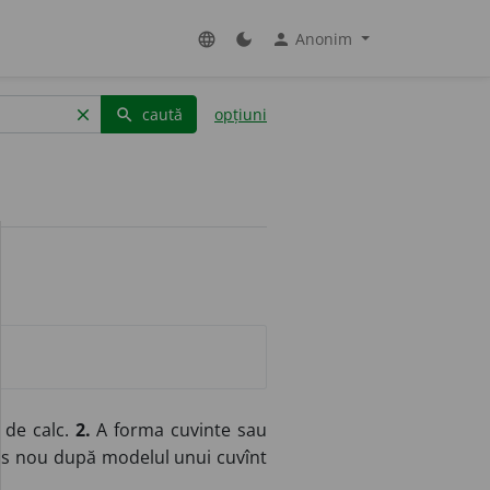
Anonim
language
dark_mode
person
caută
opțiuni
clear
search
 de calc.
2.
A forma cuvinte sau
ens nou după modelul unui cuvînt