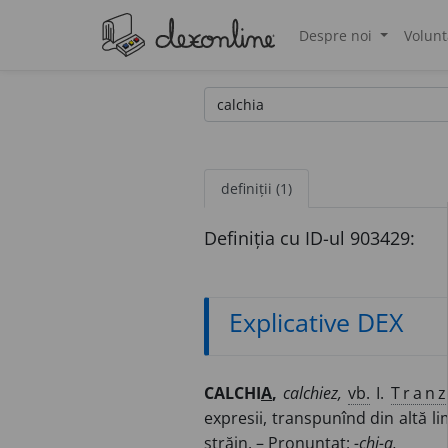
Despre noi
Volunt
®
definiții (1)
Definiția cu ID-ul 903429:
Explicative DEX
CALCHI
A
,
calchiez,
vb.
I.
Tranz
expresii, transpunînd din altă 
străin. – Pronunțat:
-chi-a.