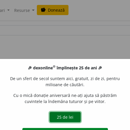
Donează
savings
ari
Resurse
®
🎉 dexonline
împlinește 25 de ani 🎉
De un sfert de secol suntem aici, gratuit, zi de zi, pentru
milioane de căutări.
Cu o mică donație aniversară ne-ați ajuta să păstrăm
cuvintele la îndemâna tuturor și pe viitor.
.
1.
A reproduce un desen sau o schiță cu ajutorul hîrtiei
limbă elementele de formare; a îmbogăți un cuvînt cu un s