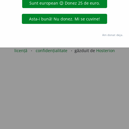
 de
blaurb.
acțiuni
Copyright © 2004-2026 dexonline (https://dexonline.ro)
Am donat deja.
area datelor de pe acest site, inclusiv prin orice metode de extragere automată (web s
dul nostru prealabil scris, cu excepția seturilor de date oferite oficial spre utilizare pub
licență
confidențialitate
găzduit de
Hosterion