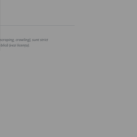
craping, crawling), sunt strict
lică (vezi licența).