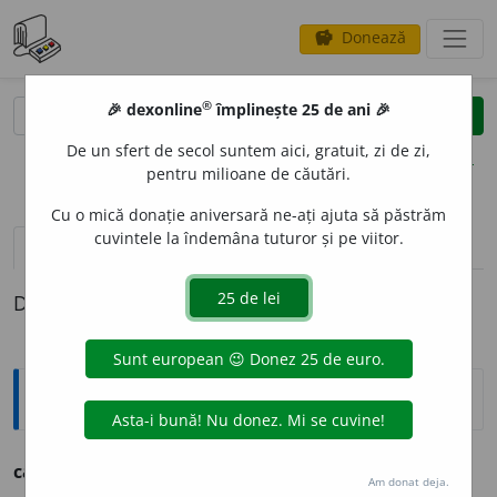
Donează
savings
®
®
🎉 dexonline
împlinește 25 de ani 🎉
caută
clear
search
De un sfert de secol suntem aici, gratuit, zi de zi,
opțiuni
pentru milioane de căutări.
Cu o mică donație aniversară ne-ați ajuta să păstrăm
cuvintele la îndemâna tuturor și pe viitor.
pronunție
(2)
volume_up
definiții (1)
Definiția cu ID-ul 1309146:
Ortografice DOOM
1
calc
a
n
(pește)
s.
m.
,
pl.
calc
a
ni
Am donat deja.