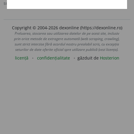
sursa:
DOOM 3 (2021)
adăugată de
gall
acțiuni
Copyright © 2004-2026 dexonline (https://dexonline.ro)
Preluarea, stocarea sau utilizarea datelor de pe acest site, inclusiv
prin orice metode de extragere automată (web scraping, crawling),
sunt strict interzise fără acordul nostru prealabil scris, cu excepția
seturilor de date oferite oficial spre utilizare publică (vezi licența).
licență
confidențialitate
găzduit de
Hosterion