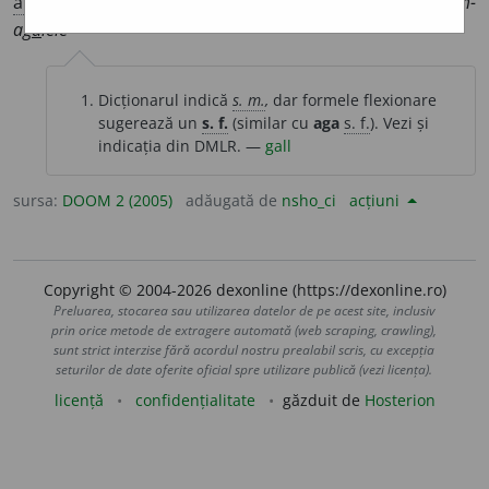
art.
caimac
a
m-ag
a
lei;
pl.
caimac
a
m-ag
a
le;
art.
caimac
a
m-
ag
a
lele
Dicționarul indică
s. m.
,
dar formele flexionare
sugerează un
s. f.
(similar cu
aga
s. f.
). Vezi și
indicația din DMLR. —
gall
sursa:
DOOM 2 (2005)
adăugată de
nsho_ci
acțiuni
Copyright © 2004-2026 dexonline (https://dexonline.ro)
Preluarea, stocarea sau utilizarea datelor de pe acest site, inclusiv
prin orice metode de extragere automată (web scraping, crawling),
sunt strict interzise fără acordul nostru prealabil scris, cu excepția
seturilor de date oferite oficial spre utilizare publică (vezi licența).
licență
confidențialitate
găzduit de
Hosterion