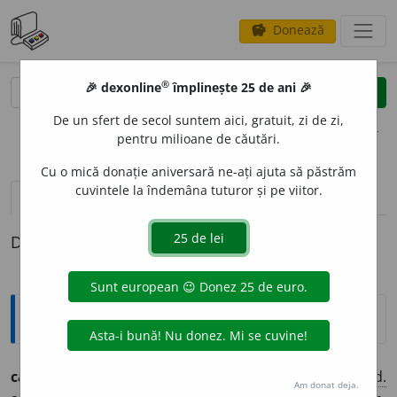
Donează
savings
®
®
🎉 dexonline
împlinește 25 de ani 🎉
caută
clear
search
De un sfert de secol suntem aici, gratuit, zi de zi,
opțiuni
pentru milioane de căutări.
Cu o mică donație aniversară ne-ați ajuta să păstrăm
cuvintele la îndemâna tuturor și pe viitor.
definiții (1)
Definiția cu ID-ul 547883:
Ortografice DOOM
[1]
caimac
a
m-ag
a
(cai-)
s. m.
,
art.
caimac
a
m-ag
a
ua,
g.-d.
Am donat deja.