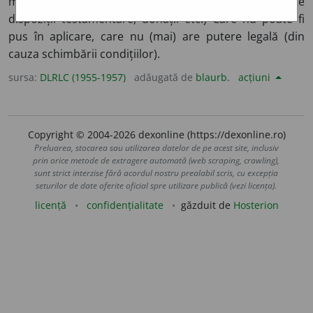
menit pieirii. ♦ (
Jur.
; despre un act, în special despre
dispoziții testamentare, donații etc.) Care nu poate fi
pus în aplicare, care nu (mai) are putere legală (din
cauza schimbării condițiilor).
sursa:
DLRLC (1955-1957)
adăugată de
blaurb.
acțiuni
Copyright © 2004-2026 dexonline (https://dexonline.ro)
Preluarea, stocarea sau utilizarea datelor de pe acest site, inclusiv
prin orice metode de extragere automată (web scraping, crawling),
sunt strict interzise fără acordul nostru prealabil scris, cu excepția
seturilor de date oferite oficial spre utilizare publică (vezi licența).
licență
confidențialitate
găzduit de
Hosterion