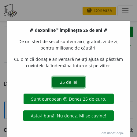
Donează
savings
®
®
🎉 dexonline
împlinește 25 de ani 🎉
caută
clear
search
De un sfert de secol suntem aici, gratuit, zi de zi,
opțiuni
pentru milioane de căutări.
Cu o mică donație aniversară ne-ați ajuta să păstrăm
cuvintele la îndemâna tuturor și pe viitor.
definiții (1)
Definiția cu ID-ul 903319:
Explicative DEX
CAD
U
C, -Ă,
caduci, -e,
adj.
Lipsit de trăinicie, șubred;
Am donat deja.