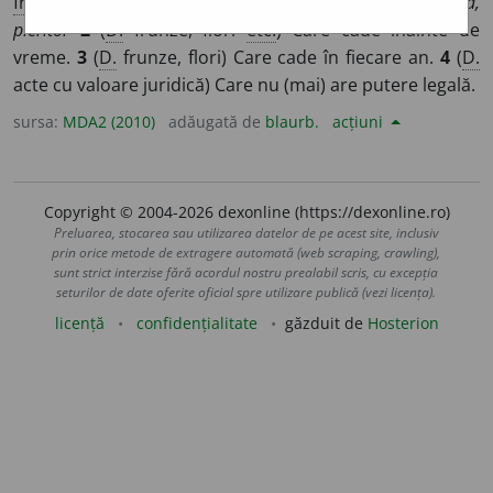
fr
caduc
,
lat
caducus
]
1
Lipsit de trăinicie
Si:
șubred,
pieritor
2
(
D.
frunze, flori
etc.
) Care cade înainte de
vreme.
3
(
D.
frunze, flori) Care cade în fiecare an.
4
(
D.
acte cu valoare juridică) Care nu (mai) are putere legală.
sursa:
MDA2 (2010)
adăugată de
blaurb.
acțiuni
Copyright © 2004-2026 dexonline (https://dexonline.ro)
Preluarea, stocarea sau utilizarea datelor de pe acest site, inclusiv
prin orice metode de extragere automată (web scraping, crawling),
sunt strict interzise fără acordul nostru prealabil scris, cu excepția
seturilor de date oferite oficial spre utilizare publică (vezi licența).
licență
confidențialitate
găzduit de
Hosterion