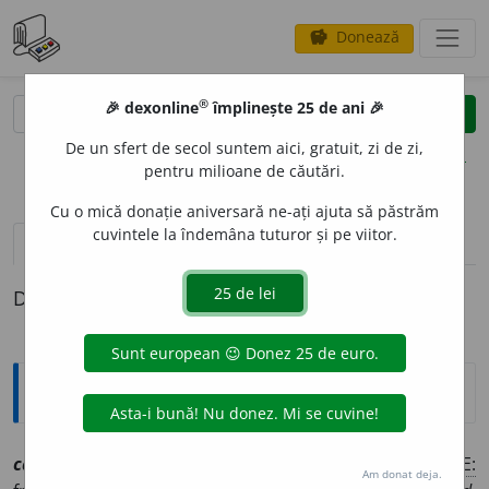
Donează
savings
®
®
🎉 dexonline
împlinește 25 de ani 🎉
caută
clear
search
De un sfert de secol suntem aici, gratuit, zi de zi,
opțiuni
pentru milioane de căutări.
Cu o mică donație aniversară ne-ați ajuta să păstrăm
cuvintele la îndemâna tuturor și pe viitor.
definiții (1)
Definiția cu ID-ul 1044490:
Explicative DEX
cad
u
c, ~ă
a
[
At:
HAMANGIU, C. C. 217 /
Pl:
~
u
ci, ~
u
ce
/
E:
Am donat deja.