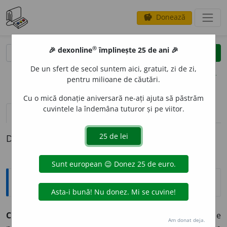
Donează
savings
®
®
🎉 dexonline
împlinește 25 de ani 🎉
caută
clear
search
De un sfert de secol suntem aici, gratuit, zi de zi,
opțiuni
pentru milioane de căutări.
Cu o mică donație aniversară ne-ați ajuta să păstrăm
cuvintele la îndemâna tuturor și pe viitor.
pronunție
(1)
volume_up
definiții (1)
Definiția cu ID-ul 5930:
Explicative DEX
C
A
CTUS,
cactuși,
s. m.
Nume dat mai multor specii de
Am donat deja.