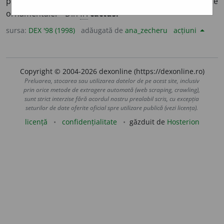
plante din familia cacteelor, cultivate la noi ca plante
ornamentale. – Din
fr.
cactus.
sursa:
DEX '98 (1998)
adăugată de
ana_zecheru
acțiuni
Copyright © 2004-2026 dexonline (https://dexonline.ro)
Preluarea, stocarea sau utilizarea datelor de pe acest site, inclusiv
prin orice metode de extragere automată (web scraping, crawling),
sunt strict interzise fără acordul nostru prealabil scris, cu excepția
seturilor de date oferite oficial spre utilizare publică (vezi licența).
licență
confidențialitate
găzduit de
Hosterion