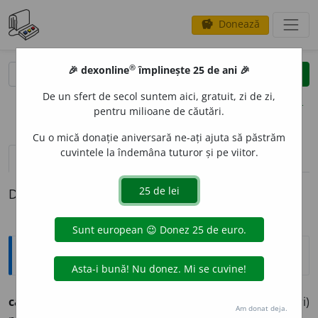
Donează
savings
®
®
🎉 dexonline
împlinește 25 de ani 🎉
caută
clear
search
De un sfert de secol suntem aici, gratuit, zi de zi,
opțiuni
pentru milioane de căutări.
Cu o mică donație aniversară ne-ați ajuta să păstrăm
cuvintele la îndemâna tuturor și pe viitor.
pronunție
(2)
volume_up
definiții (1)
Definiția cu ID-ul 770089:
Ortografice DOOM
cabern
e
t
(
fr.
) [
et
pron.
e
]
s. n.
,
art.
cabern
e
t-ul;
(sorturi)
Am donat deja.