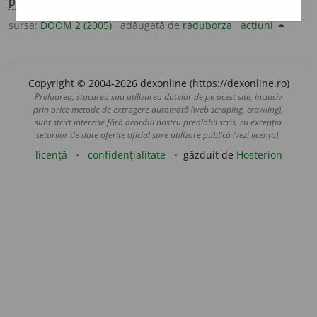
pl.
cabern
e
t-uri
sursa:
DOOM 2 (2005)
adăugată de
raduborza
acțiuni
Copyright © 2004-2026 dexonline (https://dexonline.ro)
Preluarea, stocarea sau utilizarea datelor de pe acest site, inclusiv
prin orice metode de extragere automată (web scraping, crawling),
sunt strict interzise fără acordul nostru prealabil scris, cu excepția
seturilor de date oferite oficial spre utilizare publică (vezi licența).
licență
confidențialitate
găzduit de
Hosterion