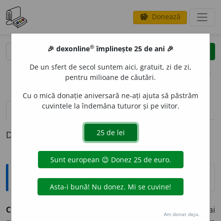
Donează
savings
®
®
🎉 dexonline
împlinește 25 de ani 🎉
caută
clear
search
De un sfert de secol suntem aici, gratuit, zi de zi,
opțiuni
pentru milioane de căutări.
Cu o mică donație aniversară ne-ați ajuta să păstrăm
cuvintele la îndemâna tuturor și pe viitor.
pronunție
(50)
volume_up
definiții (1)
Definiția cu ID-ul 5873:
Explicative DEX
1
CA
adv.
,
interj.
A.
Adv.
I.
(Se compară două sau mai
Am donat deja.