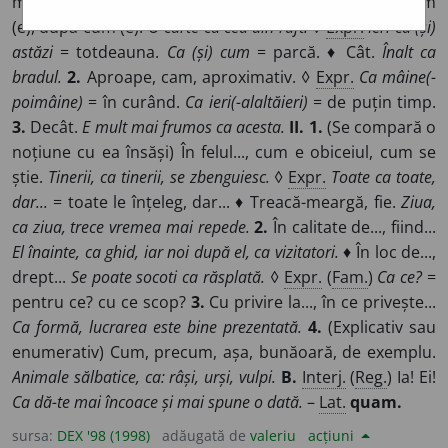
multe lucruri, ființe, situații)
1.
La fel cu, cum (e), precum
(e), după cum (e).
O carte ca cea din raft.
◊
Expr.
Ieri ca (și)
astăzi
= totdeauna.
Ca (și) cum
= parcă. ♦ Cât.
Înalt ca
bradul.
2.
Aproape, cam, aproximativ. ◊
Expr.
Ca mâine(-
poimâine)
= în curând.
Ca ieri(-alaltăieri)
= de puțin timp.
3.
Decât.
E mult mai frumos ca acesta.
II. 1.
(Se compară o
noțiune cu ea însăși) În felul..., cum e obiceiul, cum se
știe.
Tinerii, ca tinerii, se zbenguiesc.
◊
Expr.
Toate ca toate,
dar...
= toate le înțeleg, dar... ♦ Treacă-meargă, fie.
Ziua,
ca ziua, trece vremea mai repede.
2.
În calitate de..., fiind...
El înainte, ca ghid, iar noi după el, ca vizitatori.
♦ În loc de...,
drept...
Se poate socoti ca răsplată.
◊
Expr.
(
Fam.
)
Ca ce?
=
pentru ce? cu ce scop?
3.
Cu privire la..., în ce privește...
Ca formă, lucrarea este bine prezentată.
4.
(Explicativ sau
enumerativ) Cum, precum, așa, bunăoară, de exemplu.
Animale sălbatice, ca: râși, urși, vulpi.
B.
Interj.
(
Reg.
) Ia! Ei!
Ca dă-te mai încoace și mai spune o dată.
–
Lat.
quam.
sursa:
DEX '98 (1998)
adăugată de
valeriu
acțiuni