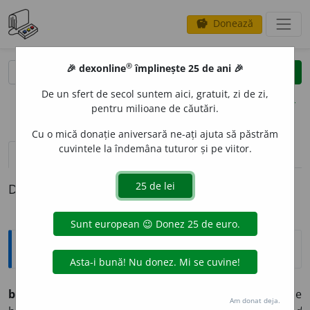
Donează
savings
®
®
🎉 dexonline
împlinește 25 de ani 🎉
caută
clear
search
De un sfert de secol suntem aici, gratuit, zi de zi,
opțiuni
pentru milioane de căutări.
Cu o mică donație aniversară ne-ați ajuta să păstrăm
cuvintele la îndemâna tuturor și pe viitor.
definiții (1)
Definiția cu ID-ul 1273238:
Explicative DEX
buruien
o
s, -o
a
să
adj. (despre locuri, terenuri)
Năpădit de
Am donat deja.