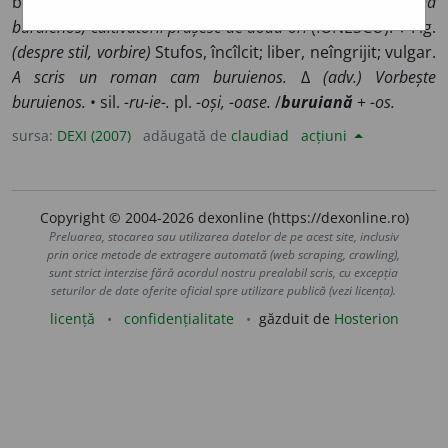
buruieni; unde cresc multe buruieni.
Pămîntul, fiind
buruienos, cultivatorii prășesc de două ori
(IONESCU). ♦ Fig.
(despre stil, vorbire)
Stufos, încîlcit; liber, neîngrijit; vulgar.
A scris un roman cam buruienos.
∆
(adv.) Vorbește
buruienos.
• sil.
-ru-ie-.
pl.
-oși, -oase.
/
buruiană
+
-os.
sursa:
DEXI (2007)
adăugată de
claudiad
acțiuni
Copyright © 2004-2026 dexonline (https://dexonline.ro)
Preluarea, stocarea sau utilizarea datelor de pe acest site, inclusiv
prin orice metode de extragere automată (web scraping, crawling),
sunt strict interzise fără acordul nostru prealabil scris, cu excepția
seturilor de date oferite oficial spre utilizare publică (vezi licența).
licență
confidențialitate
găzduit de
Hosterion