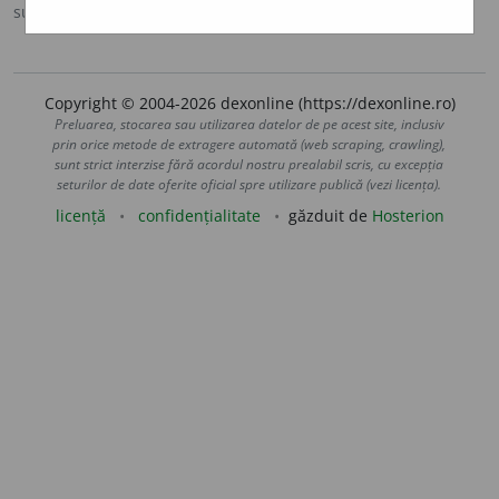
sursa:
DLRM (1958)
adăugată de
lgall
acțiuni
Copyright © 2004-2026 dexonline (https://dexonline.ro)
Preluarea, stocarea sau utilizarea datelor de pe acest site, inclusiv
prin orice metode de extragere automată (web scraping, crawling),
sunt strict interzise fără acordul nostru prealabil scris, cu excepția
seturilor de date oferite oficial spre utilizare publică (vezi licența).
licență
confidențialitate
găzduit de
Hosterion