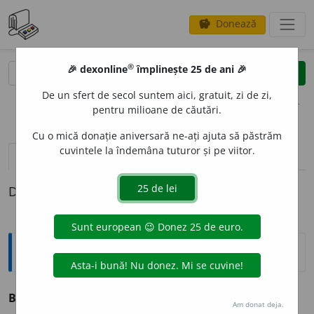
Donează
savings
®
®
🎉 dexonline
împlinește 25 de ani 🎉
caută
clear
search
De un sfert de secol suntem aici, gratuit, zi de zi,
opțiuni
pentru milioane de căutări.
Cu o mică donație aniversară ne-ați ajuta să păstrăm
cuvintele la îndemâna tuturor și pe viitor.
definiții (1)
Definiția cu ID-ul 542951:
Explicative DEX
BURD
U
H
s. n.
v.
burduf.
Am donat deja.