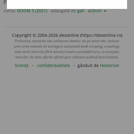
prez.
3
să bur
e
ze
sursa:
DOOM 3 (2021)
adăugată de
gall
acțiuni
Copyright © 2004-2026 dexonline (https://dexonline.ro)
Preluarea, stocarea sau utilizarea datelor de pe acest site, inclusiv
prin orice metode de extragere automată (web scraping, crawling),
sunt strict interzise fără acordul nostru prealabil scris, cu excepția
seturilor de date oferite oficial spre utilizare publică (vezi licența).
licență
confidențialitate
găzduit de
Hosterion