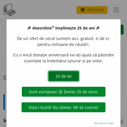
Donează
savings
®
®
🎉 dexonline
împlinește 25 de ani 🎉
caută
clear
search
De un sfert de secol suntem aici, gratuit, zi de zi,
opțiuni
pentru milioane de căutări.
Cu o mică donație aniversară ne-ați ajuta să păstrăm
cuvintele la îndemâna tuturor și pe viitor.
definiții (1)
Definiția cu ID-ul 1320041:
Ortografice DOOM
2
bur
a
(a ~)
(a burnița)
vb.
,
ind.
prez.
3
sg.
bure
a
ză
;
conj.
Am donat deja.