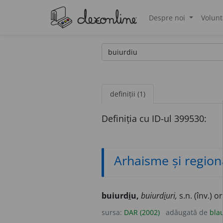
Despre noi
Volunt
®
definiții (1)
Definiția cu ID-ul 399530:
Arhaisme și region
buiurd
i
u,
buiurd
i
uri,
s.n. (înv.) o
sursa:
DAR (2002)
adăugată de
bla