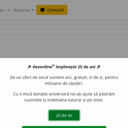
Donează
savings
ari
Resurse
®
🎉 dexonline
împlinește 25 de ani 🎉
De un sfert de secol suntem aici, gratuit, zi de zi, pentru
milioane de căutări.
alisme
Cu o mică donație aniversară ne-ați ajuta să păstrăm
cuvintele la îndemâna tuturor și pe viitor.
rdin scris de un pașă, de un vizir.
urb.
acțiuni