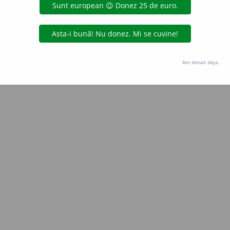
Copyright © 2004-2026 dexonline (https://dexonline.ro)
area datelor de pe acest site, inclusiv prin orice metode de extragere automată (web s
dul nostru prealabil scris, cu excepția seturilor de date oferite oficial spre utilizare pub
Am donat deja.
licență
confidențialitate
găzduit de
Hosterion