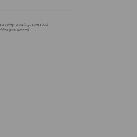
craping, crawling), sunt strict
lică (vezi licența).