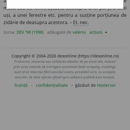
alcătuit dintr-o grindă de beton armat, de zidărie, de
metal sau de lemn, așezată deasupra unei porți, a unei
uși, a unei ferestre etc. pentru a susține porțiunea de
zidărie de deasupra acestora. –
Et. nec.
sursa:
DEX '98 (1998)
adăugată de
valeriu
acțiuni
Copyright © 2004-2026 dexonline (https://dexonline.ro)
Preluarea, stocarea sau utilizarea datelor de pe acest site, inclusiv
prin orice metode de extragere automată (web scraping, crawling),
sunt strict interzise fără acordul nostru prealabil scris, cu excepția
seturilor de date oferite oficial spre utilizare publică (vezi licența).
licență
confidențialitate
găzduit de
Hosterion