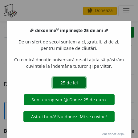
Donează
savings
®
®
🎉 dexonline
împlinește 25 de ani 🎉
caută
clear
search
De un sfert de secol suntem aici, gratuit, zi de zi,
opțiuni
pentru milioane de căutări.
Cu o mică donație aniversară ne-ați ajuta să păstrăm
cuvintele la îndemâna tuturor și pe viitor.
definiții (1)
Definiția cu ID-ul 5549:
Explicative DEX
BUIANDR
U
G,
buiandrugi,
s. m.
Element de construcție
Am donat deja.