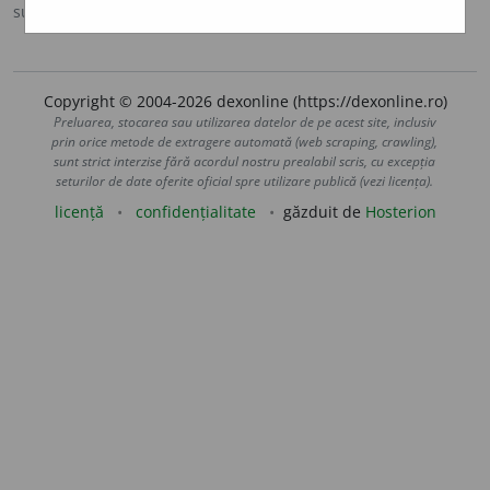
sursa:
MDA2 (2010)
adăugată de
blaurb.
acțiuni
Copyright © 2004-2026 dexonline (https://dexonline.ro)
Preluarea, stocarea sau utilizarea datelor de pe acest site, inclusiv
prin orice metode de extragere automată (web scraping, crawling),
sunt strict interzise fără acordul nostru prealabil scris, cu excepția
seturilor de date oferite oficial spre utilizare publică (vezi licența).
licență
confidențialitate
găzduit de
Hosterion