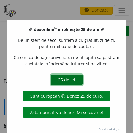
Donează
savings
®
®
🎉 dexonline
împlinește 25 de ani 🎉
caută
clear
search
De un sfert de secol suntem aici, gratuit, zi de zi,
opțiuni
pentru milioane de căutări.
Cu o mică donație aniversară ne-ați ajuta să păstrăm
cuvintele la îndemâna tuturor și pe viitor.
definiții (1)
Definiția cu ID-ul 1041940:
Explicative DEX
budih
a
ci
sm
vz
budihace
Am donat deja.