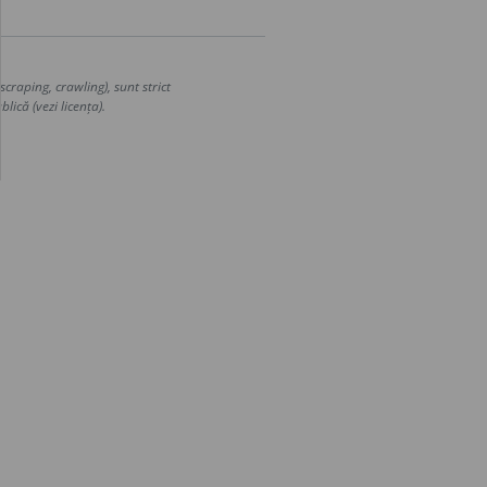
craping, crawling), sunt strict
lică (vezi licența).