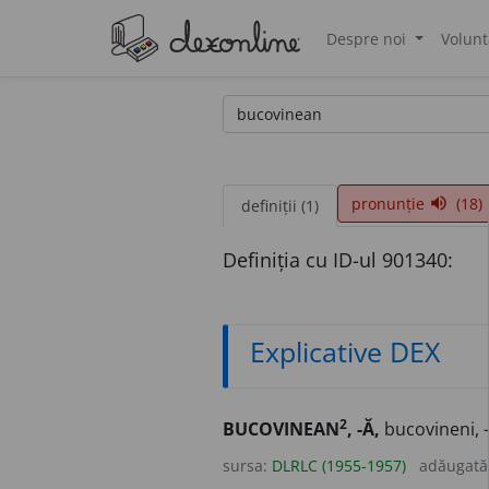
Despre noi
Volunt
®
pronunție
(18)
volume_up
definiții (1)
Definiția cu ID-ul 901340:
Explicative DEX
2
BUCOVINEAN
, -Ă,
bucovineni, 
sursa:
DLRLC (1955-1957)
adăugată