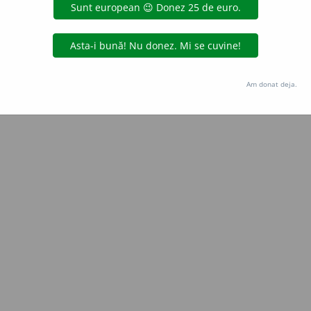
Copyright © 2004-2026 dexonline (https://dexonline.ro)
area datelor de pe acest site, inclusiv prin orice metode de extragere automată (web s
dul nostru prealabil scris, cu excepția seturilor de date oferite oficial spre utilizare pub
Am donat deja.
licență
confidențialitate
găzduit de
Hosterion