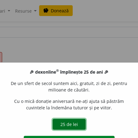
Donează
savings
ari
Resurse
®
🎉 dexonline
împlinește 25 de ani 🎉
De un sfert de secol suntem aici, gratuit, zi de zi, pentru
milioane de căutări.
Cu o mică donație aniversară ne-ați ajuta să păstrăm
cuvintele la îndemâna tuturor și pe viitor.
-e,
adj.
Din Bucovina, caracteristic Bucovinei.
Port bucovinean.
 de
blaurb.
acțiuni