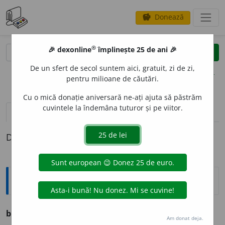
Donează
savings
®
®
🎉 dexonline
împlinește 25 de ani 🎉
caută
clear
search
De un sfert de secol suntem aici, gratuit, zi de zi,
opțiuni
pentru milioane de căutări.
Cu o mică donație aniversară ne-ați ajuta să păstrăm
cuvintele la îndemâna tuturor și pe viitor.
definiții (1)
Definiția cu ID-ul 573163:
Explicative DEX
buburós, -oásă
adj. Bubos (maĭ ales cu bubulițe).
Am donat deja.