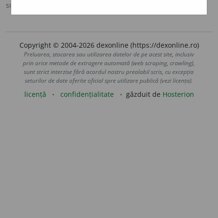
sursa:
Scriban (1939)
adăugată de
blaurb.
acțiuni
Copyright © 2004-2026 dexonline (https://dexonline.ro)
Preluarea, stocarea sau utilizarea datelor de pe acest site, inclusiv
prin orice metode de extragere automată (web scraping, crawling),
sunt strict interzise fără acordul nostru prealabil scris, cu excepția
seturilor de date oferite oficial spre utilizare publică (vezi licența).
licență
confidențialitate
găzduit de
Hosterion