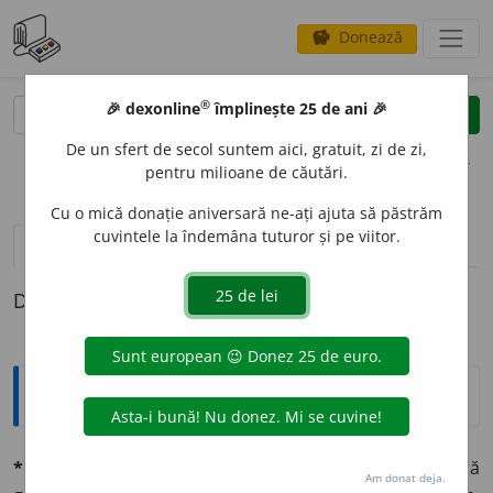
Donează
savings
®
®
🎉 dexonline
împlinește 25 de ani 🎉
caută
clear
search
De un sfert de secol suntem aici, gratuit, zi de zi,
opțiuni
pentru milioane de căutări.
Cu o mică donație aniversară ne-ați ajuta să păstrăm
cuvintele la îndemâna tuturor și pe viitor.
pronunție
(48)
volume_up
definiții (1)
Definiția cu ID-ul 572996:
Explicative DEX
*brutál, -ă
adj. (fr.
brutal,
d. mlat.
brutalis
). De ființă
Am donat deja.