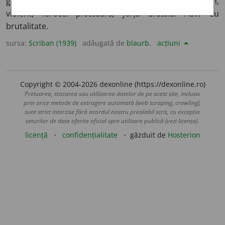
grosolană, de animal:
instinct brutal.
Fig.
Grosolan,
violent, feroce:
procedură, forță brutală.
Adv. Cu
brutalitate.
sursa:
Scriban (1939)
adăugată de
blaurb.
acțiuni
Copyright © 2004-2026 dexonline (https://dexonline.ro)
Preluarea, stocarea sau utilizarea datelor de pe acest site, inclusiv
prin orice metode de extragere automată (web scraping, crawling),
sunt strict interzise fără acordul nostru prealabil scris, cu excepția
seturilor de date oferite oficial spre utilizare publică (vezi licența).
licență
confidențialitate
găzduit de
Hosterion