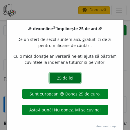
Donează
savings
®
®
🎉 dexonline
împlinește 25 de ani 🎉
caută
clear
search
De un sfert de secol suntem aici, gratuit, zi de zi,
opțiuni
pentru milioane de căutări.
Cu o mică donație aniversară ne-ați ajuta să păstrăm
cuvintele la îndemâna tuturor și pe viitor.
pronunție
(17)
volume_up
definiții (1)
Definiția cu ID-ul 901167:
Explicative DEX
BRUN, -Ă,
bruni, -e,
adj.
1.
Cafeniu-închis.
Codrule... Eu
Am donat deja.