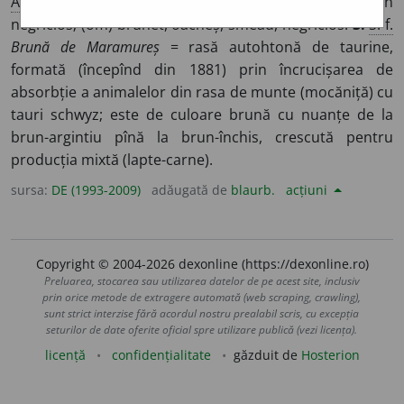
Adj.
,
s. m.
și
f.
(Persoană) cu părul negru, cu ten
negricios; (om) brunet, oacheș, smead, negricios.
3.
S. f.
Brună de Maramureș
= rasă autohtonă de taurine,
formată (începînd din 1881) prin încrucișarea de
absorbție a animalelor din rasa de munte (mocăniță) cu
tauri schwyz; este de culoare brună cu nuanțe de la
brun-argintiu pînă la brun-închis, crescută pentru
producția mixtă (lapte-carne).
sursa:
DE (1993-2009)
adăugată de
blaurb.
acțiuni
Copyright © 2004-2026 dexonline (https://dexonline.ro)
Preluarea, stocarea sau utilizarea datelor de pe acest site, inclusiv
prin orice metode de extragere automată (web scraping, crawling),
sunt strict interzise fără acordul nostru prealabil scris, cu excepția
seturilor de date oferite oficial spre utilizare publică (vezi licența).
licență
confidențialitate
găzduit de
Hosterion