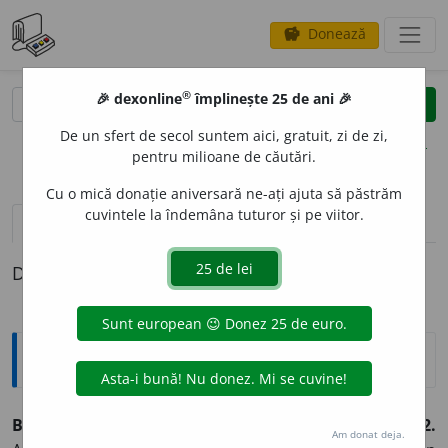
Donează
savings
®
®
🎉 dexonline
împlinește 25 de ani 🎉
caută
clear
search
De un sfert de secol suntem aici, gratuit, zi de zi,
opțiuni
pentru milioane de căutări.
Cu o mică donație aniversară ne-ați ajuta să păstrăm
cuvintele la îndemâna tuturor și pe viitor.
pronunție
(17)
volume_up
definiții (1)
Definiția cu ID-ul 529053:
Enciclopedice
BRUN, -Ă
(<
fr.
)
adj.
,
subst.
1.
Adj.
,
s. n.
Cafeniu-închis.
2.
Am donat deja.