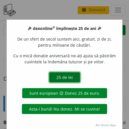
Donează
savings
®
®
🎉 dexonline
împlinește 25 de ani 🎉
caută
clear
search
De un sfert de secol suntem aici, gratuit, zi de zi,
opțiuni
pentru milioane de căutări.
Cu o mică donație aniversară ne-ați ajuta să păstrăm
cuvintele la îndemâna tuturor și pe viitor.
definiții (1)
Definiția cu ID-ul 901086:
Explicative DEX
1
BR
U
DNIC
,
brudnici,
s. m.
Brudar.
Brudnicul cel vechi s-a
Am donat deja.