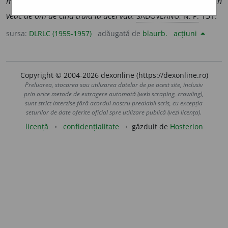
mirat de asemenea plată, cum nu primise niciodată într-un
SADOVEANU, N. P.
veac de om de cînd trăia la acel vad.
151.
sursa:
DLRLC (1955-1957)
adăugată de
blaurb.
acțiuni
Copyright © 2004-2026 dexonline (https://dexonline.ro)
Preluarea, stocarea sau utilizarea datelor de pe acest site, inclusiv
prin orice metode de extragere automată (web scraping, crawling),
sunt strict interzise fără acordul nostru prealabil scris, cu excepția
seturilor de date oferite oficial spre utilizare publică (vezi licența).
licență
confidențialitate
găzduit de
Hosterion