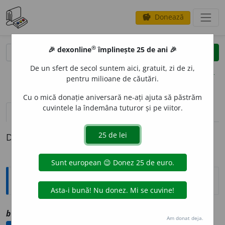
Donează
savings
®
®
🎉 dexonline
împlinește 25 de ani 🎉
caută
clear
search
De un sfert de secol suntem aici, gratuit, zi de zi,
opțiuni
pentru milioane de căutări.
Cu o mică donație aniversară ne-ați ajuta să păstrăm
cuvintele la îndemâna tuturor și pe viitor.
definiții (1)
Definiția cu ID-ul 1040914:
Explicative DEX
brud
i
v, ~ă
a
vz
brudiu
Am donat deja.