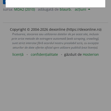
corectat(ă)
sursa:
MDA2 (2010)
adăugată de
blaurb.
acțiuni
Copyright © 2004-2026 dexonline (https://dexonline.ro)
Preluarea, stocarea sau utilizarea datelor de pe acest site, inclusiv
prin orice metode de extragere automată (web scraping, crawling),
sunt strict interzise fără acordul nostru prealabil scris, cu excepția
seturilor de date oferite oficial spre utilizare publică (vezi licența).
licență
confidențialitate
găzduit de
Hosterion