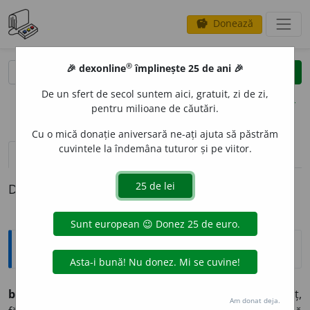
Donează
savings
®
®
🎉 dexonline
împlinește 25 de ani 🎉
caută
clear
search
De un sfert de secol suntem aici, gratuit, zi de zi,
opțiuni
pentru milioane de căutări.
Cu o mică donație aniversară ne-ați ajuta să păstrăm
cuvintele la îndemâna tuturor și pe viitor.
definiții (1)
Definiția cu ID-ul 949198:
Arhaisme și regionalisme
brud
i
u,
brudie,
adj. – (reg.) Tânăr, necopt, naiv, prostuț,
Am donat deja.