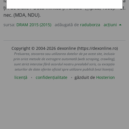
fără judecată (Țiplea, 1906; Papahagi, 1925): „Ce haznă
ți-i de crăiie / Dacă mintea ți-i
brudie”
(Țiplea, 1906). – Et.
nec. (MDA, NDU).
sursa:
DRAM 2015 (2015)
adăugată de
raduborza
acțiuni
Copyright © 2004-2026 dexonline (https://dexonline.ro)
Preluarea, stocarea sau utilizarea datelor de pe acest site, inclusiv
prin orice metode de extragere automată (web scraping, crawling),
sunt strict interzise fără acordul nostru prealabil scris, cu excepția
seturilor de date oferite oficial spre utilizare publică (vezi licența).
licență
confidențialitate
găzduit de
Hosterion