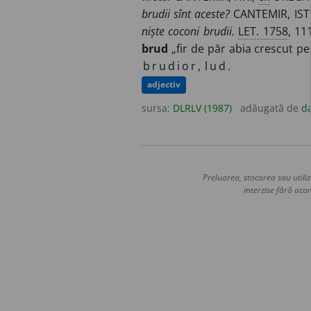
brudii sînt aceste?
CANTEMIR, IST
niște coconi brudii.
LET. 1758
, 11
brud
„fir de păr abia crescut pe
brudior
,
lud
.
adjectiv
sursa:
DLRLV (1987)
adăugată de
d
Preluarea, stocarea sau utiliz
interzise fără acor