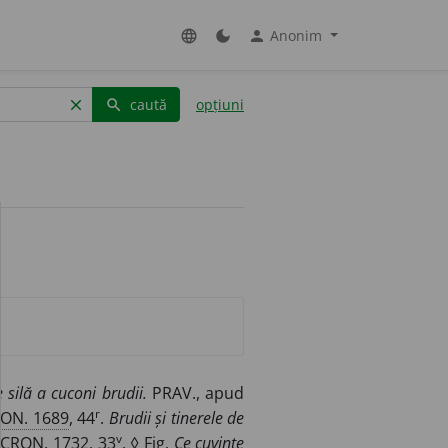
Anonim
language
dark_mode
person
caută
opțiuni
clear
search
 silă a cuconi brudii.
PRAV., apud
r
ON. 1689
, 44
.
Brudii și tinerele de
v
;
CRON. 1732
, 33
. ◊
Fig.
Ce cuvinte