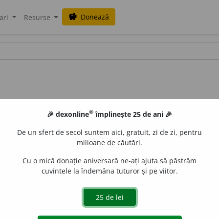
Donează
savings
ari
Resurse
®
🎉 dexonline
împlinește 25 de ani 🎉
De un sfert de secol suntem aici, gratuit, zi de zi, pentru
milioane de căutări.
alisme
Cu o mică donație aniversară ne-ați ajuta să păstrăm
cuvintele la îndemâna tuturor și pe viitor.
înăr, crud, fraged, minor; naiv, copilăros.
A
:
Ceia ce vor face
SOFTEI, VS.
Vei vedea, Măriia ta, că iaste un pruncu brudiu.
CR
r
r
; DOSOFTEI, PS;
DVS
, 23
; CANTEMIR, IST.;
CRON. 1707
, 41