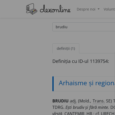
Despre noi
Volunt
®
definiții (1)
Definiția cu ID-ul 1139754:
Arhaisme și region
BRUDIU
adj.
(Mold.,
Trans.
SE) T
TDRG.
Ești brudiv și fără minte.
DO
vîrstă.
CANTEMIR, HR.;
cf.
URECHE