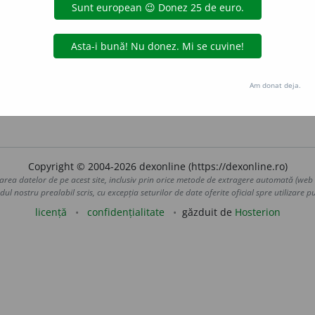
.
C
:
Să știi că atunci am fost brudiu și n-am putut să învăț.
S
, 
r
v
1
. Variante:
brudiv
(DOSOFTEI, PS; DOSOFTEI, VS;
S
, 116
).
 fața unui bărbat”. Vezi și
brudatec
,
brudiesc
,
brudiește
,
brudi
Am donat deja.
ante
acțiuni
Copyright © 2004-2026 dexonline (https://dexonline.ro)
area datelor de pe acest site, inclusiv prin orice metode de extragere automată (web s
dul nostru prealabil scris, cu excepția seturilor de date oferite oficial spre utilizare pub
licență
confidențialitate
găzduit de
Hosterion