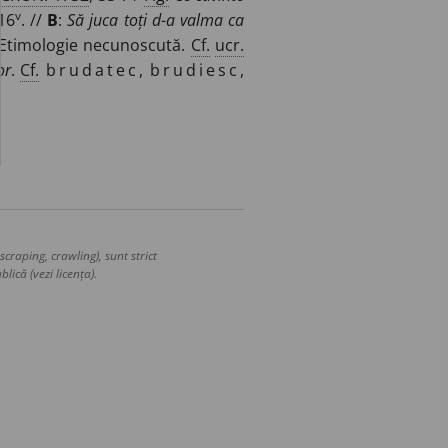
v
116
. //
B
:
Să juca toți d-a valma ca
 Etimologie necunoscută.
Cf.
ucr.
or
.
Cf.
brudatec
,
brudiesc
,
craping, crawling), sunt strict
lică (vezi licența).