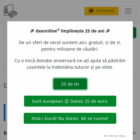
Donează
savings
®
®
🎉 dexonline
împlinește 25 de ani 🎉
caută
clear
search
De un sfert de secol suntem aici, gratuit, zi de zi,
opțiuni
pentru milioane de căutări.
Cu o mică donație aniversară ne-ați ajuta să păstrăm
cuvintele la îndemâna tuturor și pe viitor.
pronunție
(1)
volume_up
definiții (1)
Definiția cu ID-ul 444565:
Ortografice DOOM
2
brie
(sortiment de brânză) (
fr.
) [
ie
pron.
i
]
s. n.
,
art.
brie-
Am donat deja.