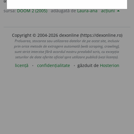
ul
sursa:
DOOM 2 (2005)
adăugată de
Laura-ana
acțiuni
Copyright © 2004-2026 dexonline (https://dexonline.ro)
Preluarea, stocarea sau utilizarea datelor de pe acest site, inclusiv
prin orice metode de extragere automată (web scraping, crawling),
sunt strict interzise fără acordul nostru prealabil scris, cu excepția
seturilor de date oferite oficial spre utilizare publică (vezi licența).
licență
confidențialitate
găzduit de
Hosterion