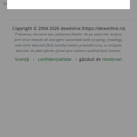
sursa:
DEXI (2007)
adăugată de
claudiad
acțiuni
Copyright © 2004-2026 dexonline (https://dexonline.ro)
Preluarea, stocarea sau utilizarea datelor de pe acest site, inclusiv
prin orice metode de extragere automată (web scraping, crawling),
sunt strict interzise fără acordul nostru prealabil scris, cu excepția
seturilor de date oferite oficial spre utilizare publică (vezi licența).
licență
confidențialitate
găzduit de
Hosterion