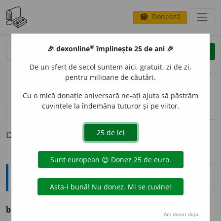
Donează
savings
®
®
🎉 dexonline
împlinește 25 de ani 🎉
caută
clear
search
De un sfert de secol suntem aici, gratuit, zi de zi,
opțiuni
pentru milioane de căutări.
Cu o mică donație aniversară ne-ați ajuta să păstrăm
cuvintele la îndemâna tuturor și pe viitor.
definiții (1)
Definiția cu ID-ul 1270427:
Explicative DEX
bricic
a
r
s.m.
v. brișcar.
Am donat deja.