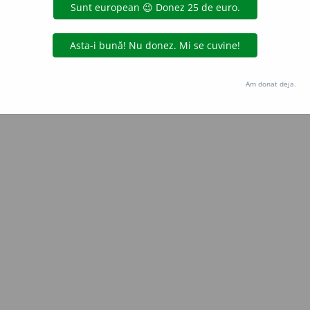
Copyright © 2004-2026 dexonline (https://dexonline.ro)
area datelor de pe acest site, inclusiv prin orice metode de extragere automată (web s
dul nostru prealabil scris, cu excepția seturilor de date oferite oficial spre utilizare pub
Am donat deja.
licență
confidențialitate
găzduit de
Hosterion