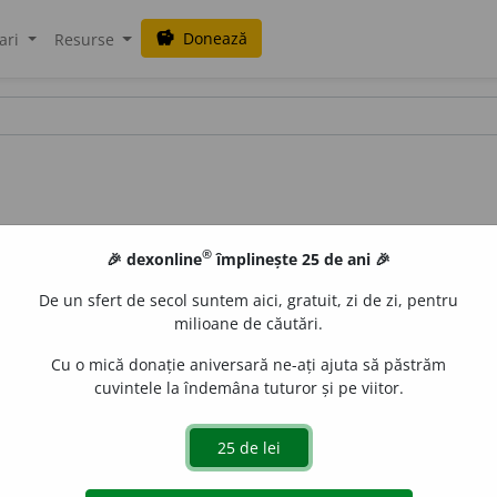
Donează
savings
ari
Resurse
®
🎉 dexonline
împlinește 25 de ani 🎉
De un sfert de secol suntem aici, gratuit, zi de zi, pentru
milioane de căutări.
Cu o mică donație aniversară ne-ați ajuta să păstrăm
cuvintele la îndemâna tuturor și pe viitor.
.
;
reg.
) Saschiu. – Din
ucr.
bervinok.
valeriu
acțiuni