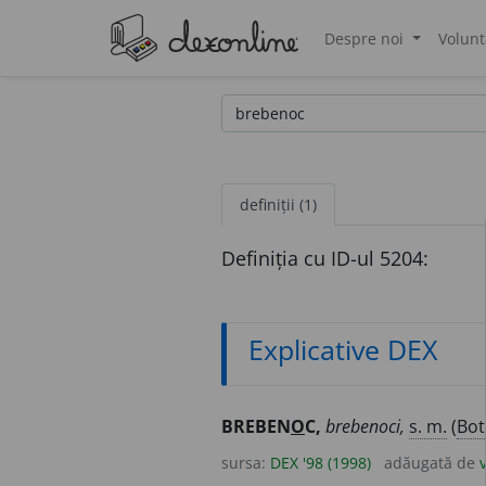
Despre noi
Volunt
®
definiții (1)
Definiția cu ID-ul 5204:
Explicative DEX
BREBEN
O
C,
brebenoci,
s. m.
(
Bot
sursa:
DEX '98 (1998)
adăugată de