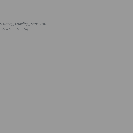
craping, crawling), sunt strict
lică (vezi licența).