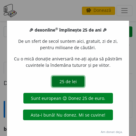
Donează
savings
®
®
🎉 dexonline
împlinește 25 de ani 🎉
caută
clear
search
De un sfert de secol suntem aici, gratuit, zi de zi,
opțiuni
pentru milioane de căutări.
Cu o mică donație aniversară ne-ați ajuta să păstrăm
cuvintele la îndemâna tuturor și pe viitor.
pronunție
(50)
volume_up
definiții (1)
Definiția cu ID-ul 778567:
Ortografice DOOM
2
box
(piele, sport)
s. n.
Am donat deja.