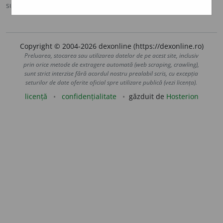
sursa:
DOOM 2 (2005)
adăugată de
raduborza
acțiuni
Copyright © 2004-2026 dexonline (https://dexonline.ro)
Preluarea, stocarea sau utilizarea datelor de pe acest site, inclusiv
prin orice metode de extragere automată (web scraping, crawling),
sunt strict interzise fără acordul nostru prealabil scris, cu excepția
seturilor de date oferite oficial spre utilizare publică (vezi licența).
licență
confidențialitate
găzduit de
Hosterion