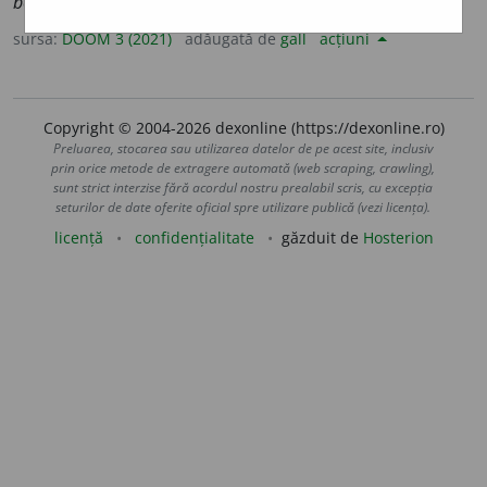
boure
a
nă
,
pl.
bour
e
ne
sursa:
DOOM 3 (2021)
adăugată de
gall
acțiuni
Copyright © 2004-2026 dexonline (https://dexonline.ro)
Preluarea, stocarea sau utilizarea datelor de pe acest site, inclusiv
prin orice metode de extragere automată (web scraping, crawling),
sunt strict interzise fără acordul nostru prealabil scris, cu excepția
seturilor de date oferite oficial spre utilizare publică (vezi licența).
licență
confidențialitate
găzduit de
Hosterion