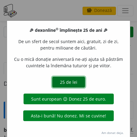
Donează
savings
®
®
🎉 dexonline
împlinește 25 de ani 🎉
caută
clear
search
De un sfert de secol suntem aici, gratuit, zi de zi,
opțiuni
pentru milioane de căutări.
Cu o mică donație aniversară ne-ați ajuta să păstrăm
cuvintele la îndemâna tuturor și pe viitor.
definiții (1)
Definiția cu ID-ul 1319307:
Ortografice DOOM
boure
a
n
(
pop.
) (
desp.
bo-u-
)
adj.
m.
,
pl.
bour
e
ni
;
f.
Am donat deja.