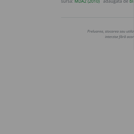
sursa:
MDA2 (2010)
adăugată de
bl
Preluarea, stocarea sau utiliz
interzise fără acor