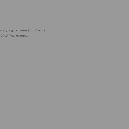
craping, crawling), sunt strict
lică (vezi licența).