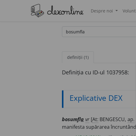
Despre noi
Volunt
®
definiții (1)
Definiția cu ID-ul 1037958:
Explicative DEX
bosumfl
a
vr
[
At:
BENGESCU,
ap.
manifesta supărarea încruntând