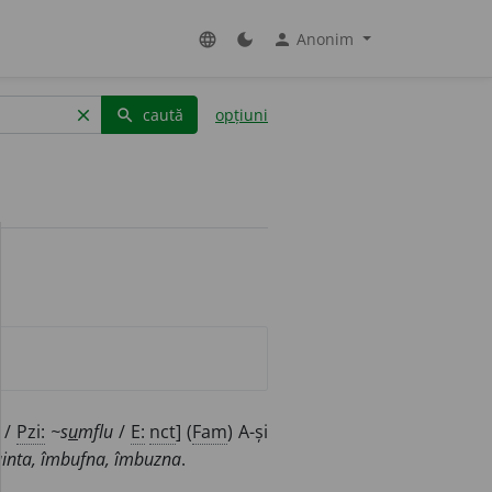
Anonim
language
dark_mode
person
caută
opțiuni
clear
search
/
Pzi:
~s
u
mflu
/
E:
nct
] (
Fam
) A-și
inta, îmbufna, îmbuzna
.