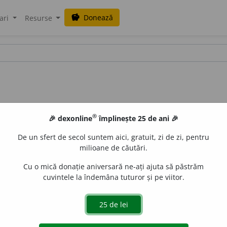
Donează
savings
ari
Resurse
®
🎉 dexonline
împlinește 25 de ani 🎉
De un sfert de secol suntem aici, gratuit, zi de zi, pentru
milioane de căutări.
Cu o mică donație aniversară ne-ați ajuta să păstrăm
cuvintele la îndemâna tuturor și pe viitor.
TDRG /
V:
bus~, ~sâm~, bozu~, buzu~, boșu~, burs~, bors~
u-se și strângând buzele
Si:
(
pop
)
drâmboia, îmbonța, îmbosă