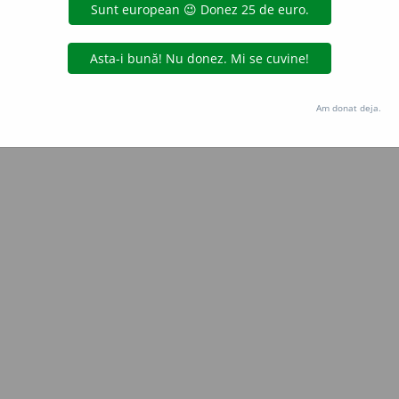
aurb.
acțiuni
Copyright © 2004-2026 dexonline (https://dexonline.ro)
area datelor de pe acest site, inclusiv prin orice metode de extragere automată (web s
Am donat deja.
dul nostru prealabil scris, cu excepția seturilor de date oferite oficial spre utilizare pub
licență
confidențialitate
găzduit de
Hosterion