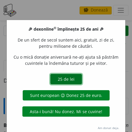
Donează
savings
®
®
🎉 dexonline
împlinește 25 de ani 🎉
caută
clear
search
De un sfert de secol suntem aici, gratuit, zi de zi,
opțiuni
pentru milioane de căutări.
Cu o mică donație aniversară ne-ați ajuta să păstrăm
cuvintele la îndemâna tuturor și pe viitor.
definiții (1)
Definiția cu ID-ul 900332:
Explicative DEX
BOSC
A
R,
boscari,
s. m.
(Mai ales în
Mold.
) Scamator.
Bun
Am donat deja.