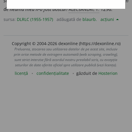
scamator ești.
–
Eu, cucoană?... Ferească dumnezeu!... Neam
ALECSANDRI, T.
de neamu meu n-o fost boscar!
1296.
sursa:
DLRLC (1955-1957)
adăugată de
blaurb.
acțiuni
Copyright © 2004-2026 dexonline (https://dexonline.ro)
Preluarea, stocarea sau utilizarea datelor de pe acest site, inclusiv
prin orice metode de extragere automată (web scraping, crawling),
sunt strict interzise fără acordul nostru prealabil scris, cu excepția
seturilor de date oferite oficial spre utilizare publică (vezi licența).
licență
confidențialitate
găzduit de
Hosterion