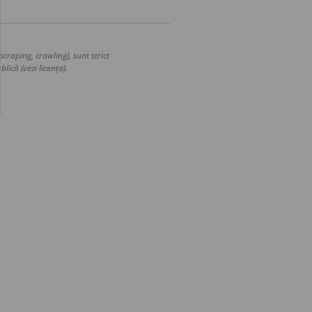
craping, crawling), sunt strict
lică (vezi licența).