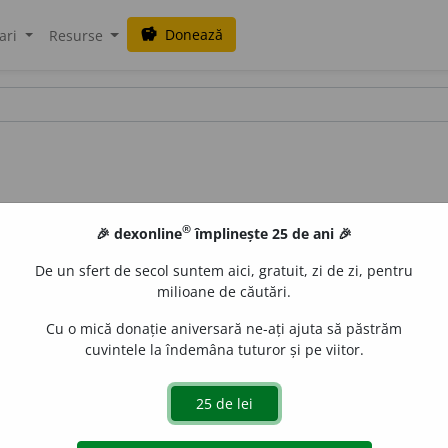
Donează
savings
ari
Resurse
®
🎉 dexonline
împlinește 25 de ani 🎉
De un sfert de secol suntem aici, gratuit, zi de zi, pentru
milioane de căutări.
Cu o mică donație aniversară ne-ați ajuta să păstrăm
cuvintele la îndemâna tuturor și pe viitor.
amator. – Din
Bosco
(nume propriu) +
suf.
-ar.
all
acțiuni