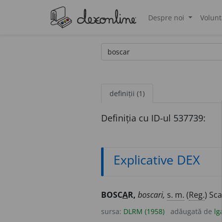
Despre noi
Volunt
®
definiții (1)
Definiția cu ID-ul 537739:
Explicative DEX
BOSC
A
R,
boscari,
s. m.
(
Reg.
) Sc
sursa:
DLRM (1958)
adăugată de
lg