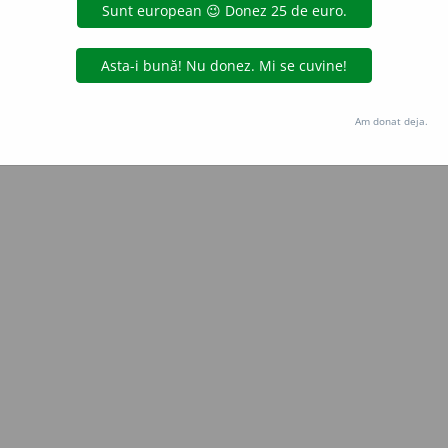
Copyright © 2004-2026 dexonline (https://dexonline.ro)
area datelor de pe acest site, inclusiv prin orice metode de extragere automată (web s
dul nostru prealabil scris, cu excepția seturilor de date oferite oficial spre utilizare pub
Am donat deja.
licență
confidențialitate
găzduit de
Hosterion