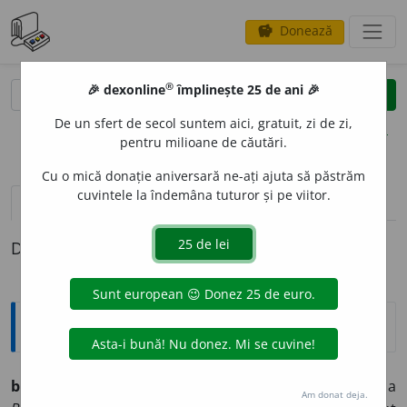
Donează
savings
®
®
🎉 dexonline
împlinește 25 de ani 🎉
caută
clear
search
De un sfert de secol suntem aici, gratuit, zi de zi,
opțiuni
pentru milioane de căutări.
Cu o mică donație aniversară ne-ați ajuta să păstrăm
cuvintele la îndemâna tuturor și pe viitor.
definiții (1)
Definiția cu ID-ul 422244:
Etimologice
bosc
a
r (bosc
a
ri),
s. m.
– Prestidigitator, scamator. De la
Am donat deja.