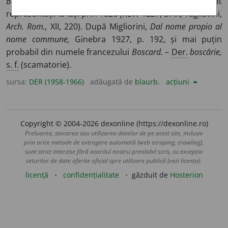
Bosco,
prestidigitator italian (1793-1862), care a dat
reprezentații la Iași prin 1826 (REW 1227; DAR; Tagliavini,
Arch. Rom.,
XII, 220). După Migliorini,
Dal nome propio al
nome commune,
Ginebra 1927, p. 192, și mai puțin
probabil din numele francezului
Boscard.
–
Der.
boscărie,
s. f.
(scamatorie).
sursa:
DER (1958-1966)
adăugată de
blaurb.
acțiuni
Copyright © 2004-2026 dexonline (https://dexonline.ro)
Preluarea, stocarea sau utilizarea datelor de pe acest site, inclusiv
prin orice metode de extragere automată (web scraping, crawling),
sunt strict interzise fără acordul nostru prealabil scris, cu excepția
seturilor de date oferite oficial spre utilizare publică (vezi licența).
licență
confidențialitate
găzduit de
Hosterion