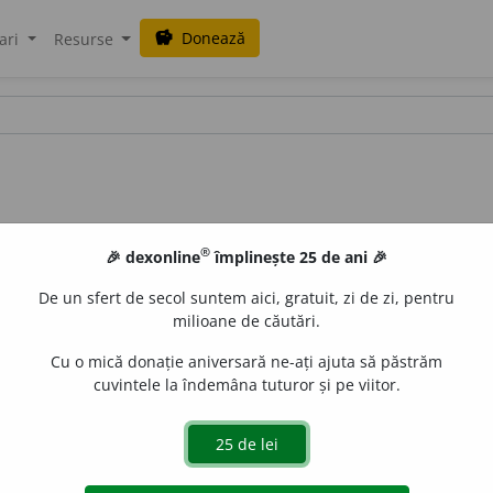
Donează
savings
ari
Resurse
®
🎉 dexonline
împlinește 25 de ani 🎉
De un sfert de secol suntem aici, gratuit, zi de zi, pentru
milioane de căutări.
Cu o mică donație aniversară ne-ați ajuta să păstrăm
cuvintele la îndemâna tuturor și pe viitor.