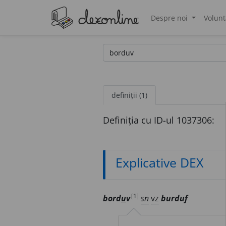
Despre noi
Volunt
®
definiții (1)
Definiția cu ID-ul 1037306:
Explicative DEX
[1]
bord
u
v
sn
vz
burduf