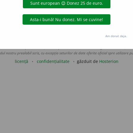
ză la intrarea principală. —
gall
aurb.
acțiuni
Am donat deja.
Copyright © 2004-2026 dexonline (https://dexonline.ro)
area datelor de pe acest site, inclusiv prin orice metode de extragere automată (web s
dul nostru prealabil scris, cu excepția seturilor de date oferite oficial spre utilizare pub
licență
confidențialitate
găzduit de
Hosterion