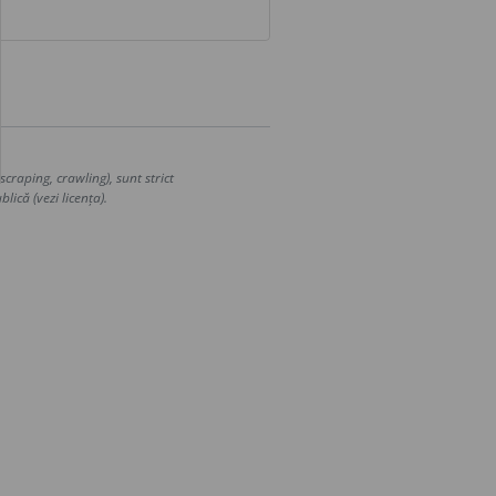
craping, crawling), sunt strict
lică (vezi licența).