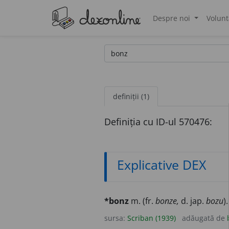
Despre noi
Volunt
®
definiții (1)
Definiția cu ID-ul 570476:
Explicative DEX
*bonz
m. (fr.
bonze,
d. jap.
bozu
)
sursa:
Scriban (1939)
adăugată de