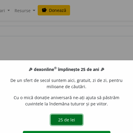
Donează
savings
ari
Resurse
®
🎉 dexonline
împlinește 25 de ani 🎉
De un sfert de secol suntem aici, gratuit, zi de zi, pentru
milioane de căutări.
Cu o mică donație aniversară ne-ați ajuta să păstrăm
cuvintele la îndemâna tuturor și pe viitor.
. Preut budist.
blaurb.
acțiuni