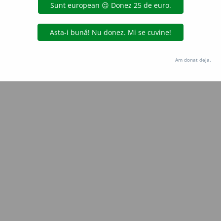
Copyright © 2004-2026 dexonline (https://dexonline.ro)
area datelor de pe acest site, inclusiv prin orice metode de extragere automată (web s
dul nostru prealabil scris, cu excepția seturilor de date oferite oficial spre utilizare pub
Am donat deja.
licență
confidențialitate
găzduit de
Hosterion