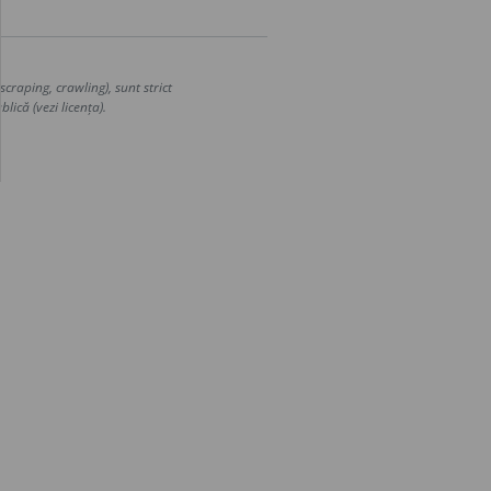
craping, crawling), sunt strict
lică (vezi licența).