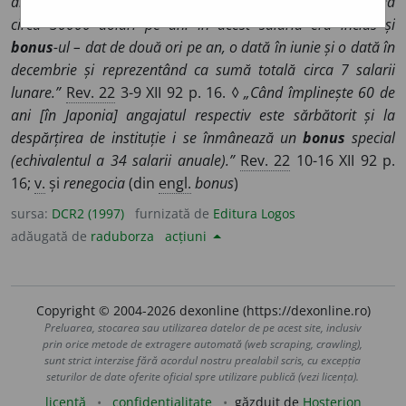
angajat al companiei Hitachi, absolvent de facultate, primea
circa 30000 dolari pe an. În acest salariu era inclus și
bonus
-ul – dat de două ori pe an, o dată în iunie și o dată în
decembrie și reprezentând ca sumă totală circa 7 salarii
lunare.”
Rev. 22
3-9 XII 92 p. 16. ◊
„Când împlinește 60 de
ani [în Japonia] angajatul respectiv este sărbătorit și la
despărțirea de instituție i se înmânează un
bonus
special
(echivalentul a 34 salarii anuale).”
Rev. 22
10-16 XII 92 p.
16;
v.
și
renegocia
(din
engl.
bonus
)
sursa:
DCR2 (1997)
furnizată de
Editura Logos
adăugată de
raduborza
acțiuni
Copyright © 2004-2026 dexonline (https://dexonline.ro)
Preluarea, stocarea sau utilizarea datelor de pe acest site, inclusiv
prin orice metode de extragere automată (web scraping, crawling),
sunt strict interzise fără acordul nostru prealabil scris, cu excepția
seturilor de date oferite oficial spre utilizare publică (vezi licența).
licență
confidențialitate
găzduit de
Hosterion