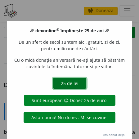
Donează
savings
®
®
🎉 dexonline
împlinește 25 de ani 🎉
caută
clear
search
De un sfert de secol suntem aici, gratuit, zi de zi,
opțiuni
pentru milioane de căutări.
Cu o mică donație aniversară ne-ați ajuta să păstrăm
cuvintele la îndemâna tuturor și pe viitor.
pronunție
(50)
volume_up
definiții (1)
Definiția cu ID-ul 555459:
Explicative DEX
b
o
nus
s.
n.
Gratificație; tantiemă ◊
„La 22 de ani, tânărul
Am donat deja.