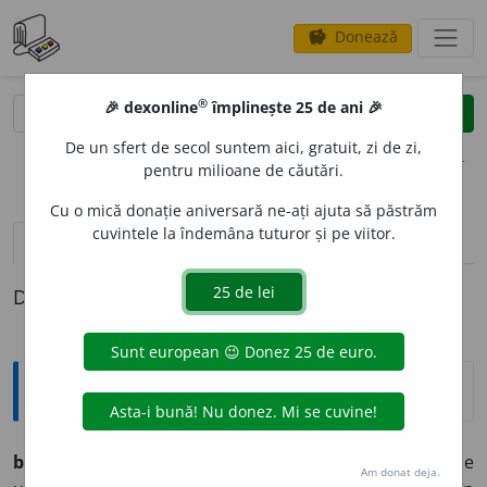
Donează
savings
®
®
🎉 dexonline
împlinește 25 de ani 🎉
caută
clear
search
De un sfert de secol suntem aici, gratuit, zi de zi,
opțiuni
pentru milioane de căutări.
Cu o mică donație aniversară ne-ați ajuta să păstrăm
cuvintele la îndemâna tuturor și pe viitor.
pronunție
(50)
volume_up
definiții (1)
Definiția cu ID-ul 1267673:
Explicative DEX
b
o
nus
s.n. (econ.)
Retribuție suplimentară acordată de
Am donat deja.