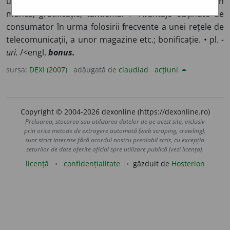
unele unități economice salariaților care s-au distins în
muncă; gratificație; tantiemă. ♦ Avantaje obținute de
consumator în urma folosirii frecvente a unei rețele de
telecomunicații, a unor magazine etc.; bonificație. • pl.
-
uri.
/<engl.
bonus.
sursa:
DEXI (2007)
adăugată de
claudiad
acțiuni
Copyright © 2004-2026 dexonline (https://dexonline.ro)
Preluarea, stocarea sau utilizarea datelor de pe acest site, inclusiv
prin orice metode de extragere automată (web scraping, crawling),
sunt strict interzise fără acordul nostru prealabil scris, cu excepția
seturilor de date oferite oficial spre utilizare publică (vezi licența).
licență
confidențialitate
găzduit de
Hosterion