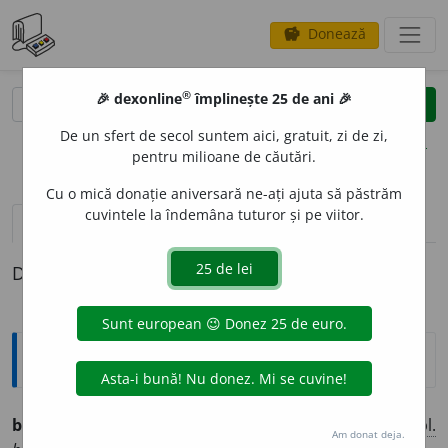
Donează
savings
®
®
🎉 dexonline
împlinește 25 de ani 🎉
caută
clear
search
De un sfert de secol suntem aici, gratuit, zi de zi,
opțiuni
pentru milioane de căutări.
Cu o mică donație aniversară ne-ați ajuta să păstrăm
cuvintele la îndemâna tuturor și pe viitor.
pronunție
(4)
volume_up
definiții (1)
Definiția cu ID-ul 778379:
Ortografice DOOM
bomb
a
stic
adj.
m.
,
pl.
bomb
a
stici;
f.
bomb
a
stică,
pl.
Am donat deja.