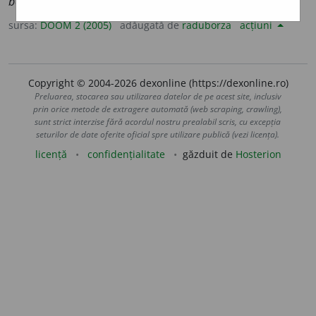
bomb
a
stice
sursa:
DOOM 2 (2005)
adăugată de
raduborza
acțiuni
Copyright © 2004-2026 dexonline (https://dexonline.ro)
Preluarea, stocarea sau utilizarea datelor de pe acest site, inclusiv
prin orice metode de extragere automată (web scraping, crawling),
sunt strict interzise fără acordul nostru prealabil scris, cu excepția
seturilor de date oferite oficial spre utilizare publică (vezi licența).
licență
confidențialitate
găzduit de
Hosterion