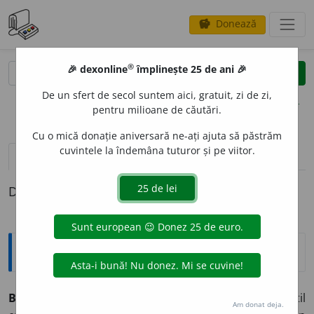
Donează
savings
®
®
🎉 dexonline
împlinește 25 de ani 🎉
caută
clear
search
De un sfert de secol suntem aici, gratuit, zi de zi,
opțiuni
pentru milioane de căutări.
Cu o mică donație aniversară ne-ați ajuta să păstrăm
cuvintele la îndemâna tuturor și pe viitor.
pronunție
(4)
volume_up
definiții (1)
Definiția cu ID-ul 4868:
Explicative DEX
BOMB
A
STIC, -Ă,
bombastici, -ce,
adj.
(Despre vorbe, stil
Am donat deja.