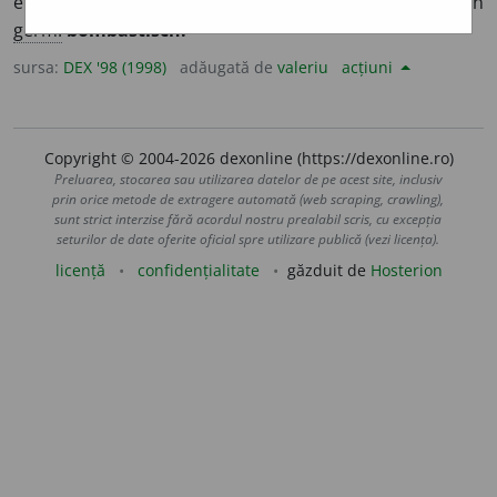
etc.; adesea adverbial) Umflat, emfatic, pretențios. – Din
germ.
bombastisch.
sursa:
DEX '98 (1998)
adăugată de
valeriu
acțiuni
Copyright © 2004-2026 dexonline (https://dexonline.ro)
Preluarea, stocarea sau utilizarea datelor de pe acest site, inclusiv
prin orice metode de extragere automată (web scraping, crawling),
sunt strict interzise fără acordul nostru prealabil scris, cu excepția
seturilor de date oferite oficial spre utilizare publică (vezi licența).
licență
confidențialitate
găzduit de
Hosterion