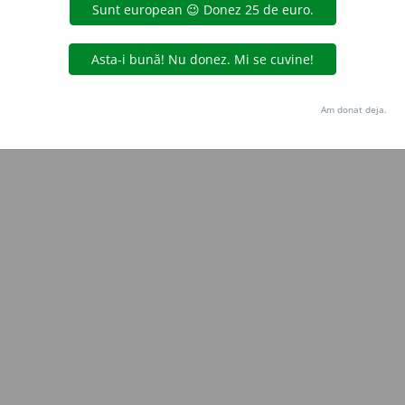
Copyright © 2004-2026 dexonline (https://dexonline.ro)
area datelor de pe acest site, inclusiv prin orice metode de extragere automată (web s
dul nostru prealabil scris, cu excepția seturilor de date oferite oficial spre utilizare pub
Am donat deja.
licență
confidențialitate
găzduit de
Hosterion