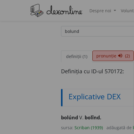
Despre noi
Volunt
®
pronunție
(2)
volume_up
definiții (1)
Definiția cu ID-ul 570172:
Explicative DEX
bolúnd
V.
bolînd.
sursa:
Scriban (1939)
adăugată de