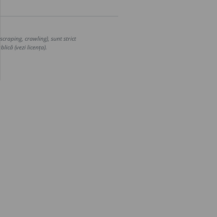
craping, crawling), sunt strict
lică (vezi licența).