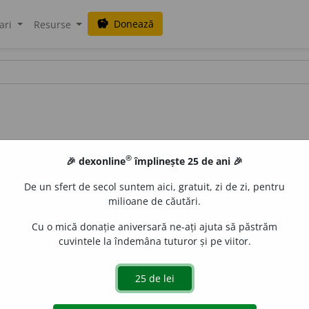
Donează
savings
ari
Resurse
®
🎉 dexonline
împlinește 25 de ani 🎉
De un sfert de secol suntem aici, gratuit, zi de zi, pentru
milioane de căutări.
Cu o mică donație aniversară ne-ați ajuta să păstrăm
cuvintele la îndemâna tuturor și pe viitor.
blaurb.
acțiuni