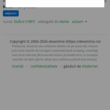
alalt cu ochii boldiți căuta.
CANTEMIR, HR. Etimologie:
boldi
. Vezi și
boldi
.
adjectiv
sursa:
DLRLV (1987)
adăugată de
dante
acțiuni
Copyright © 2004-2026 dexonline (https://dexonline.ro)
Preluarea, stocarea sau utilizarea datelor de pe acest site, inclusiv
prin orice metode de extragere automată (web scraping, crawling),
sunt strict interzise fără acordul nostru prealabil scris, cu excepția
seturilor de date oferite oficial spre utilizare publică (vezi licența).
licență
confidențialitate
găzduit de
Hosterion