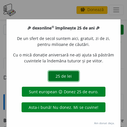
Donează
savings
®
®
🎉 dexonline
împlinește 25 de ani 🎉
caută
clear
search
De un sfert de secol suntem aici, gratuit, zi de zi,
opțiuni
pentru milioane de căutări.
Cu o mică donație aniversară ne-ați ajuta să păstrăm
cuvintele la îndemâna tuturor și pe viitor.
definiții (1)
Definiția cu ID-ul 1139195:
Arhaisme și regionalisme
BOLDIT
adj.
(Mold.) Holbat, zgîit (despre ochi).
Unul spre
Am donat deja.