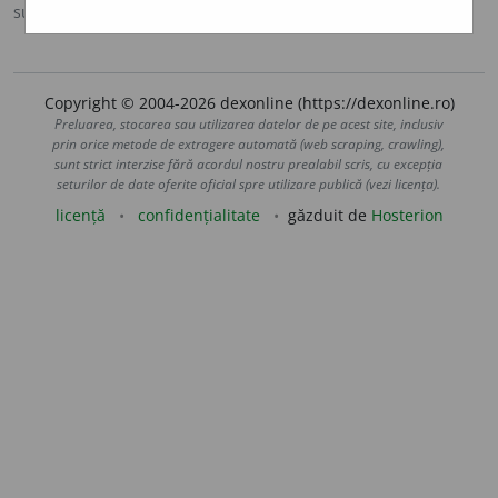
sursa:
DOOM 3 (2021)
adăugată de
gall
acțiuni
Copyright © 2004-2026 dexonline (https://dexonline.ro)
Preluarea, stocarea sau utilizarea datelor de pe acest site, inclusiv
prin orice metode de extragere automată (web scraping, crawling),
sunt strict interzise fără acordul nostru prealabil scris, cu excepția
seturilor de date oferite oficial spre utilizare publică (vezi licența).
licență
confidențialitate
găzduit de
Hosterion