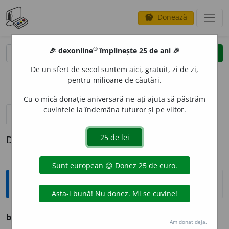
Donează
savings
®
®
🎉 dexonline
împlinește 25 de ani 🎉
caută
clear
search
De un sfert de secol suntem aici, gratuit, zi de zi,
opțiuni
pentru milioane de căutări.
Cu o mică donație aniversară ne-ați ajuta să păstrăm
cuvintele la îndemâna tuturor și pe viitor.
pronunție
(33)
volume_up
definiții (1)
Definiția cu ID-ul 1318678:
Ortografice DOOM
bol
s.
n.
,
pl.
b
o
luri
Am donat deja.