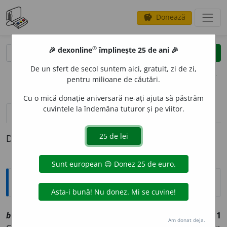
Donează
savings
®
®
🎉 dexonline
împlinește 25 de ani 🎉
caută
clear
search
De un sfert de secol suntem aici, gratuit, zi de zi,
opțiuni
pentru milioane de căutări.
Cu o mică donație aniversară ne-ați ajuta să păstrăm
cuvintele la îndemâna tuturor și pe viitor.
pronunție
(33)
volume_up
definiții (1)
Definiția cu ID-ul 1036187:
Explicative DEX
1
bol
sn
[
At:
PAMFILE, I. C. 382 /
Pl:
~uri
/
E:
fr
bol
]
1
Am donat deja.