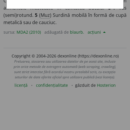
Cocoloș.
2
(
Îs
) –
alimentar
Cocoloș rezultat din
alimentele mestecate în cavitatea bucală.
3-4
Vas
(semi)rotund.
5
(
Muz
) Surdină mobilă în formă de cupă
metalică sau de cauciuc.
sursa:
MDA2 (2010)
adăugată de
blaurb.
acțiuni
Copyright © 2004-2026 dexonline (https://dexonline.ro)
Preluarea, stocarea sau utilizarea datelor de pe acest site, inclusiv
prin orice metode de extragere automată (web scraping, crawling),
sunt strict interzise fără acordul nostru prealabil scris, cu excepția
seturilor de date oferite oficial spre utilizare publică (vezi licența).
licență
confidențialitate
găzduit de
Hosterion