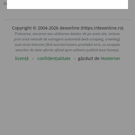
sursa:
Sinonime (2002)
adăugată de
siveco
acțiuni
Copyright © 2004-2026 dexonline (https://dexonline.ro)
Preluarea, stocarea sau utilizarea datelor de pe acest site, inclusiv
prin orice metode de extragere automată (web scraping, crawling),
sunt strict interzise fără acordul nostru prealabil scris, cu excepția
seturilor de date oferite oficial spre utilizare publică (vezi licența).
licență
confidențialitate
găzduit de
Hosterion