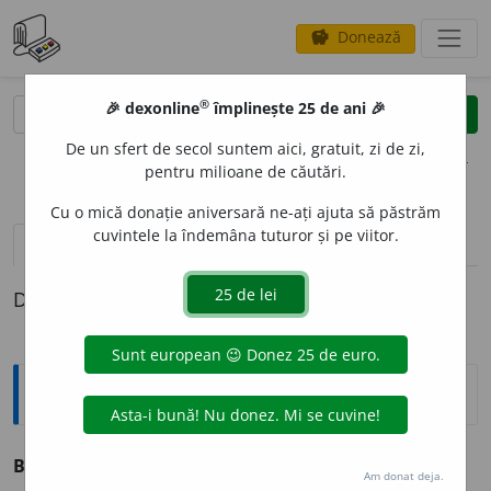
Donează
savings
®
®
🎉 dexonline
împlinește 25 de ani 🎉
caută
clear
search
De un sfert de secol suntem aici, gratuit, zi de zi,
opțiuni
pentru milioane de căutări.
Cu o mică donație aniversară ne-ați ajuta să păstrăm
cuvintele la îndemâna tuturor și pe viitor.
pronunție
(45)
volume_up
definiții (1)
Definiția cu ID-ul 174359:
Sinonime
BOIC
O
T
s. boicotare.
Am donat deja.