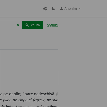
Anonim
language
dark_mode
person
caută
opțiuni
clear
search
ta pe deplin; floare nedeschisă și
e pline de clopoței fragezi; pe sub
ă de boboci galbeni și cari semănau