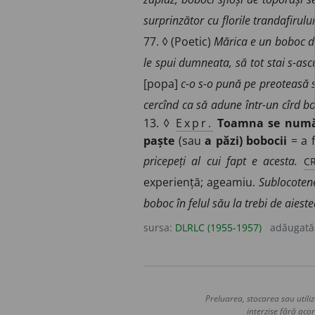
surprinzător cu florile trandafirului
77. ◊ (Poetic)
Mărica e un boboc de
le spui dumneata, să tot stai s-asc
[popa]
c-o s-o pună pe preoteasă 
cercînd ca să adune într-un cîrd bo
13. ◊
Expr.
Toamna se numă
paște
(sau
a păzi) bobocii
= a f
CR
pricepeți al cui fapt e acesta.
experiență; ageamiu.
Sublocotene
boboc în felul său la trebi de aieste
sursa:
DLRLC (1955-1957)
adăugată
Preluarea, stocarea sau utiliz
interzise fără acor