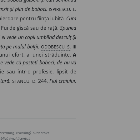
ISPIRESCU, L.
nzit și plin de boboci.
erdare pentru ființa iubită.
Cum
.
Pui de gîscă sau de rață.
Spunea
 el vede un copil umblînd desculț Și
ODOBESCU, S.
ță pe malul bălții.
III
unui efort, al unei străduințe.
A
 se vede că pașteți boboci, de nu vă
e sau într-o profesie, lipsit de
STANCU, D.
tară.
244.
Fiul craiului,
craping, crawling), sunt strict
lică (vezi licența).