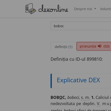
Despre noi
Volunt
®
pronunție
(50)
volume_up
definiții (1)
Definiția cu ID-ul 899810:
Explicative DEX
BOB
O
C,
boboci,
s. m.
1.
Caliciul
nedezvoltata pe deplin.
V.
mu
zaplaz, boboci sfioși de toporași s