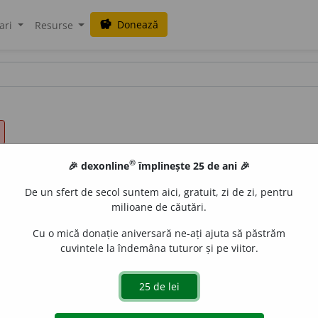
Donează
savings
ari
Resurse
®
🎉 dexonline
împlinește 25 de ani 🎉
De un sfert de secol suntem aici, gratuit, zi de zi, pentru
milioane de căutări.
Cu o mică donație aniversară ne-ați ajuta să păstrăm
cuvintele la îndemâna tuturor și pe viitor.
 care conține floarea înainte de a se deschide și a se dezvol
gur.
Pe țărîna proaspătă se înălțau ici-colo pîlcuri de zambil
SADOVEANU, O.
e dezvăleau.
IV 41.
Era o tulpină ierboasă plin