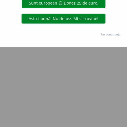
Copyright © 2004-2026 dexonline (https://dexonline.ro)
area datelor de pe acest site, inclusiv prin orice metode de extragere automată (web s
dul nostru prealabil scris, cu excepția seturilor de date oferite oficial spre utilizare pub
Am donat deja.
licență
confidențialitate
găzduit de
Hosterion