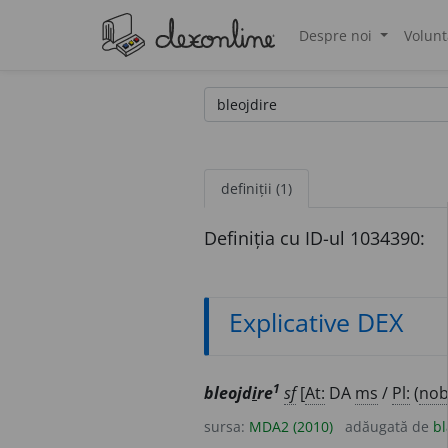
Despre noi
Volunt
®
definiții (1)
Definiția cu ID-ul 1034390:
Explicative DEX
1
bleojd
i
re
sf
[
At:
DA
ms
/
Pl:
(
no
sursa:
MDA2 (2010)
adăugată de
bl