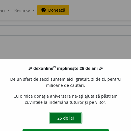
Donează
savings
ari
Resurse
®
🎉 dexonline
împlinește 25 de ani 🎉
De un sfert de secol suntem aici, gratuit, zi de zi, pentru
milioane de căutări.
Cu o mică donație aniversară ne-ați ajuta să păstrăm
cuvintele la îndemâna tuturor și pe viitor.
1
b
)
~ri
/
E:
bleojdi
] (
îvp
) Holbare.
aurb.
acțiuni