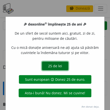
Donează
savings
®
®
🎉 dexonline
împlinește 25 de ani 🎉
caută
clear
search
De un sfert de secol suntem aici, gratuit, zi de zi,
opțiuni
pentru milioane de căutări.
Cu o mică donație aniversară ne-ați ajuta să păstrăm
cuvintele la îndemâna tuturor și pe viitor.
pronunție
(1)
volume_up
definiții (1)
Definiția cu ID-ul 4624:
Explicative DEX
BLEG
I
T, -Ă,
blegiți, -te,
adj.
Bleg (
1
). –
V.
blegi.
Am donat deja.