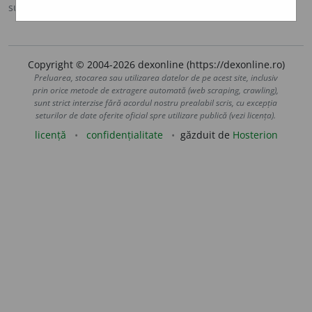
sursa:
DEX '98 (1998)
adăugată de
paula
acțiuni
Copyright © 2004-2026 dexonline (https://dexonline.ro)
Preluarea, stocarea sau utilizarea datelor de pe acest site, inclusiv
prin orice metode de extragere automată (web scraping, crawling),
sunt strict interzise fără acordul nostru prealabil scris, cu excepția
seturilor de date oferite oficial spre utilizare publică (vezi licența).
licență
confidențialitate
găzduit de
Hosterion