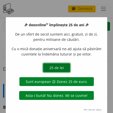
Donează
savings
®
®
🎉 dexonline
împlinește 25 de ani 🎉
caută
clear
search
De un sfert de secol suntem aici, gratuit, zi de zi,
opțiuni
pentru milioane de căutări.
Cu o mică donație aniversară ne-ați ajuta să păstrăm
cuvintele la îndemâna tuturor și pe viitor.
definiții (1)
Definiția cu ID-ul 4564:
Explicative DEX
BIZ
U
NIE
s. f.
v.
vizunie.
Am donat deja.