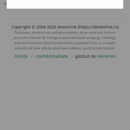
sursa:
DEX '98 (1998)
adăugată de
paula
acțiuni
Copyright © 2004-2026 dexonline (https://dexonline.ro)
Preluarea, stocarea sau utilizarea datelor de pe acest site, inclusiv
prin orice metode de extragere automată (web scraping, crawling),
sunt strict interzise fără acordul nostru prealabil scris, cu excepția
seturilor de date oferite oficial spre utilizare publică (vezi licența).
licență
confidențialitate
găzduit de
Hosterion